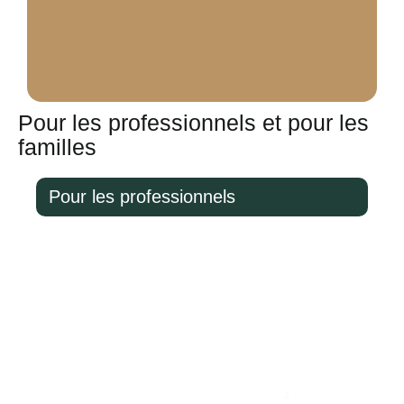
Pour les professionnels et pour les
familles
Pour les professionnels
Pour un dirigeant, le non coté peut compléter une
stratégie long terme : diversification, recherche de
performance potentielle, préparation de la retraite ou
de la transmission.
Nous cadrons surtout la liquidité et la cohérence avec
votre activité (rémunération, trésorerie, protection).
Contactez mon conseiller