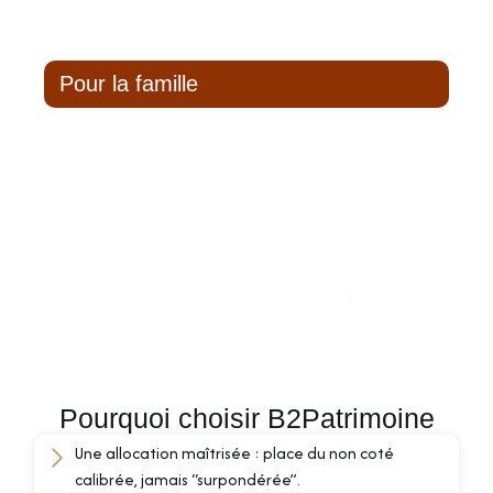
Pour la famille
Pour les familles, le non coté peut apporter une
diversification “patrimoine long terme” (retraite,
projets, transmission).
On veille à garder un niveau de liquidité suffisant et une
allocation compatible avec votre vie familiale.
Contactez mon conseiller
Pourquoi choisir B2Patrimoine
Une allocation maîtrisée : place du non coté
calibrée, jamais “surpondérée”.