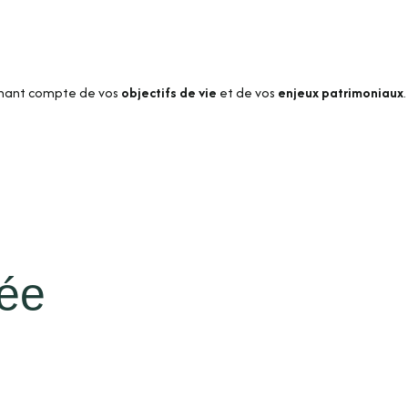
enant compte de vos
objectifs de vie
et de vos
enjeux patrimoniaux
gée