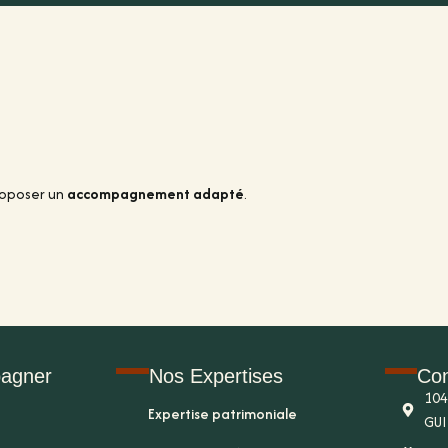
roposer un
accompagnement adapté
.
agner
Nos Expertises
Con
104
Expertise patrimoniale
GUI