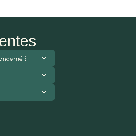
uentes
concerné ?