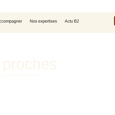
ccompagner
Nos expertises
Actu B2
 proches
é, et organisation en cas