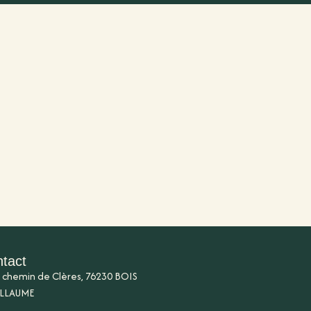
tact
 chemin de Clères, 76230 BOIS
LLAUME